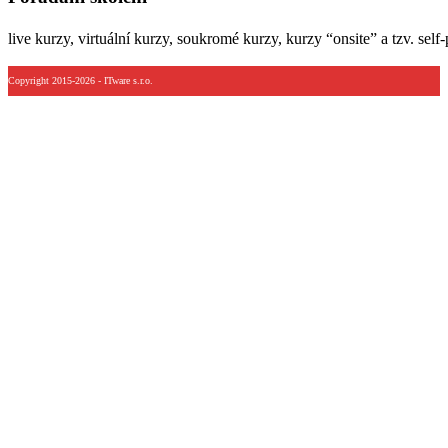
live kurzy, virtuální kurzy, soukromé kurzy, kurzy “onsite” a tzv. self
Copyright 2015-2026 - ITware s.r.o.